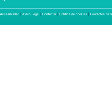
|
|
|
|
Accesibilidad
Aviso Legal
Contactar
Política de cookies
Contactos de I