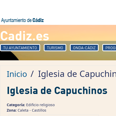
Pasar al contenido principal
Cadiz.es
TU AYUNTAMIENTO
TURISMO
ONDA-CÁDIZ
PROG
/
Iglesia de Capuchi
Inicio
Iglesia de Capuchinos
Categoría:
Edificio religioso
Zona:
Caleta - Castillos