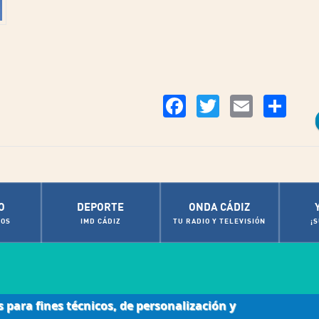
Co
Facebook
Twitter
Email
O
DEPORTE
ONDA CÁDIZ
OS
IMD CÁDIZ
TU RADIO Y TELEVISIÓN
¡
s para fines técnicos, de personalización y