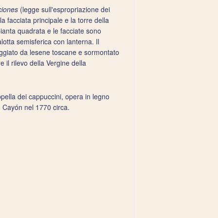
ciones
(legge sull'espropriazione dei
a facciata principale e la torre della
pianta quadrata e le facciate sono
tta semisferica con lanterna. Il
cheggiato da lesene toscane e sormontato
l rilevo della Vergine della
appella dei cappuccini, opera in legno
o Cayón nel 1770 circa.