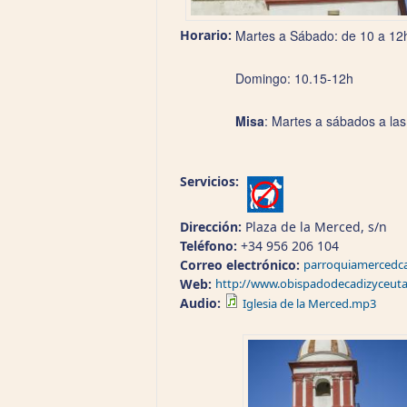
Horario:
Martes a Sábado: de 10 a 12
Domingo: 10.15-12h
Misa
: Martes a sábados a las
Servicios:
Dirección:
Plaza de la Merced, s/n
Teléfono:
+34 956 206 104
Correo electrónico:
parroquiamercedc
Web:
http://www.obispadodecadizyceuta
Audio:
Iglesia de la Merced.mp3