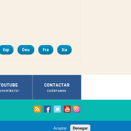
mpartir
Esp
Deu
Fra
Ita
YOUTUBE
CONTACTAR
SUSCRÍBETE!
CUÉNTANOS
Aceptar
Denegar