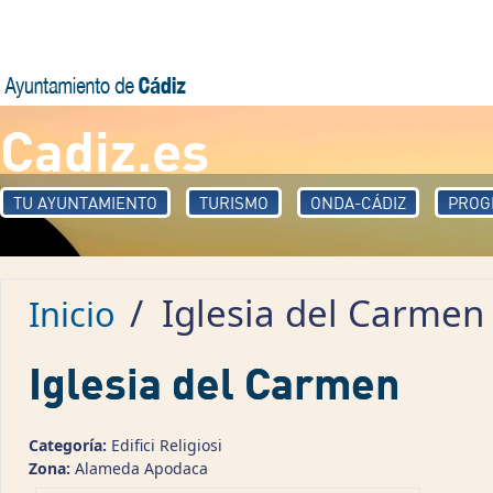
Pasar al contenido principal
Cadiz.es
TU AYUNTAMIENTO
TURISMO
ONDA-CÁDIZ
PROG
/
Iglesia del Carmen
Inicio
Iglesia del Carmen
Categoría:
Edifici Religiosi
Zona:
Alameda Apodaca