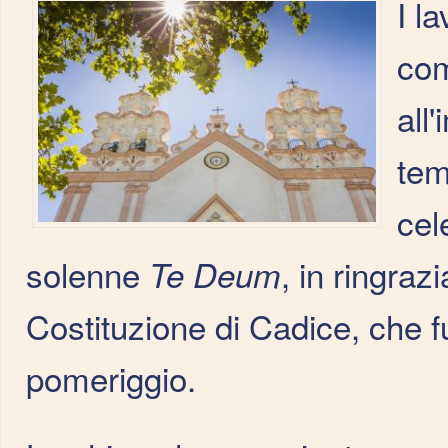
I l
com
all
tem
cel
solenne
, in ringra
Te Deum
Costituzione di Cadice, che 
pomeriggio.