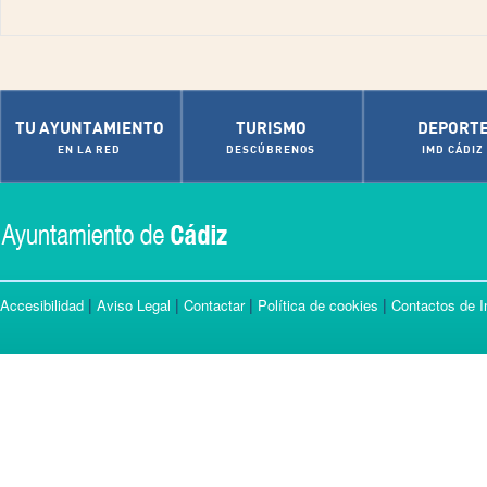
TU AYUNTAMIENTO
TURISMO
DEPORT
EN LA RED
DESCÚBRENOS
IMD CÁDIZ
|
|
|
|
Accesibilidad
Aviso Legal
Contactar
Política de cookies
Contactos de I