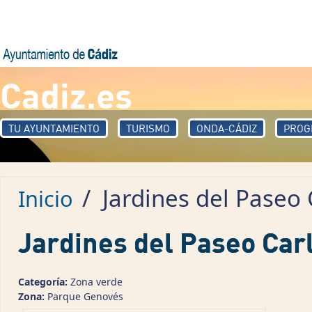
Pasar al contenido principal
Cadiz.es
TU AYUNTAMIENTO
TURISMO
ONDA-CÁDIZ
PROG
/
Jardines del Paseo C
Inicio
Jardines del Paseo Carl
Categoría:
Zona verde
Zona:
Parque Genovés