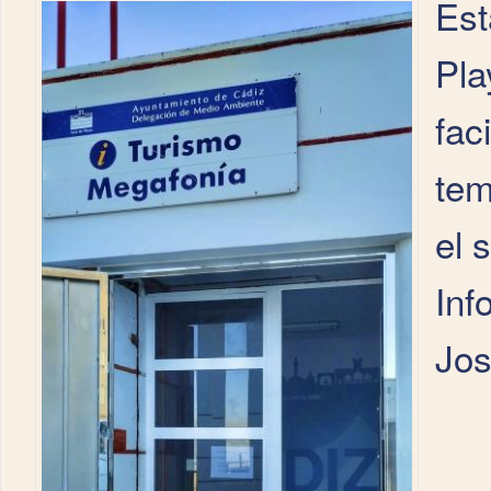
Est
Pla
fac
tem
el 
Inf
Jos