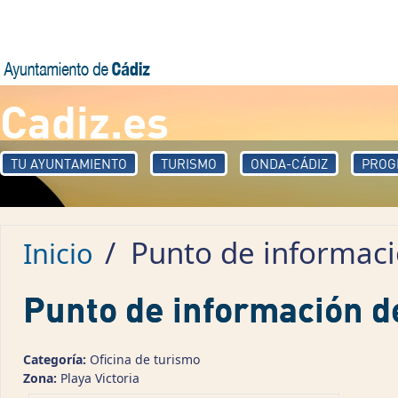
Pasar al contenido principal
Cadiz.es
TU AYUNTAMIENTO
TURISMO
ONDA-CÁDIZ
PROG
/
Punto de informació
Inicio
Punto de información de
Categoría:
Oficina de turismo
Zona:
Playa Victoria