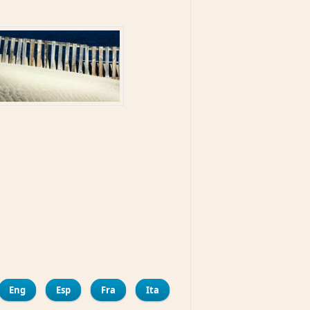
mpartir
Eng
Esp
Fra
Ita