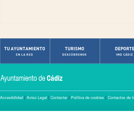
TU AYUNTAMIENTO
TURISMO
DEPORT
EN LA RED
DESCÚBRENOS
IMD CÁDIZ
|
|
|
|
Accesibilidad
Aviso Legal
Contactar
Política de cookies
Contactos de I