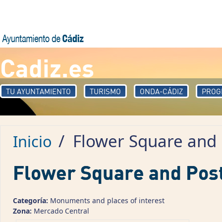
Pasar al contenido principal
Cadiz.es
TU AYUNTAMIENTO
TURISMO
ONDA-CÁDIZ
PROG
/
Flower Square and P
Inicio
Flower Square and Post
Categoría:
Monuments and places of interest
Zona:
Mercado Central