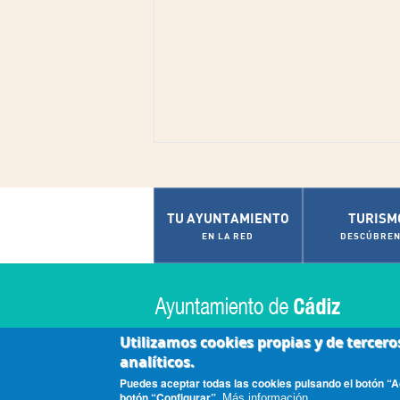
TU AYUNTAMIENTO
TURISM
EN LA RED
DESCÚBREN
Utilizamos cookies propias y de tercero
analíticos.
|
|
|
Accesibilidad
Aviso Legal
Contactar
Políti
Puedes aceptar todas las cookies pulsando el botón “Ac
botón “Configurar”.
Más información