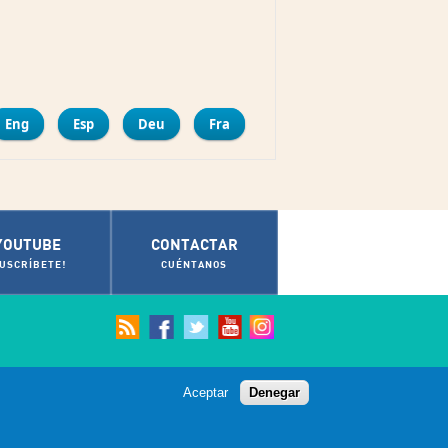
mpartir
Eng
Esp
Deu
Fra
YOUTUBE
CONTACTAR
SUSCRÍBETE!
CUÉNTANOS
Aceptar
Denegar
© Ayuntamiento de Cádiz 2012