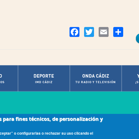
Co
Facebook
Twitter
Email
O
DEPORTE
ONDA CÁDIZ
OS
IMD CÁDIZ
TU RADIO Y TELEVISIÓN
¡
s para fines técnicos, de personalización y
|
ca de cookies
Contactos de Interés
eptar” o configurarlas o rechazar su uso clicando el