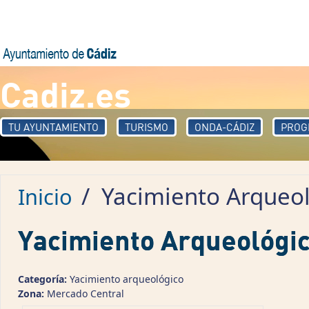
Pasar al contenido principal
Cadiz.es
TU AYUNTAMIENTO
TURISMO
ONDA-CÁDIZ
PROG
/
Yacimiento Arqueol
Inicio
Yacimiento Arqueológic
Categoría:
Yacimiento arqueológico
Zona:
Mercado Central