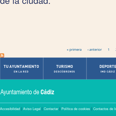
de la ciudad.
Páginas
« primera
‹ anterior
1
TU AYUNTAMIENTO
TURISMO
DEPORT
EN LA RED
DESCÚBRENOS
IMD CÁDIZ
|
|
|
|
Accesibilidad
Aviso Legal
Contactar
Política de cookies
Contactos de I