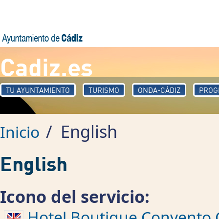
Pasar al contenido principal
Cadiz.es
TU AYUNTAMIENTO
TURISMO
ONDA-CÁDIZ
PROG
/
English
Inicio
English
Icono del servicio:
Hotel Boutique Convento 