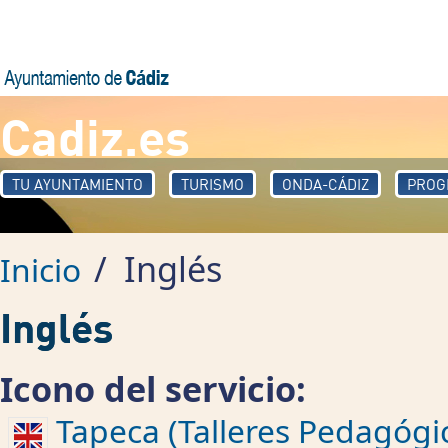
Pasar al contenido principal
Cadiz.es
TU AYUNTAMIENTO
TURISMO
ONDA-CÁDIZ
PROG
/
Inglés
Inicio
Inglés
Icono del servicio:
Tapeca (Talleres Pedagógic