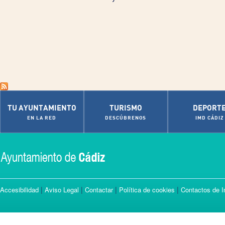
TU AYUNTAMIENTO
TURISMO
DEPORT
EN LA RED
DESCÚBRENOS
IMD CÁDIZ
|
|
|
|
Accesibilidad
Aviso Legal
Contactar
Política de cookies
Contactos de I