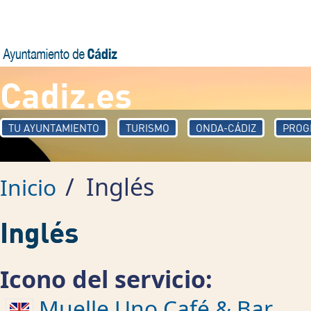
Pasar al contenido principal
Cadiz.es
TU AYUNTAMIENTO
TURISMO
ONDA-CÁDIZ
PROG
/
Inglés
Inicio
Inglés
Icono del servicio:
Muelle Uno Café & Bar