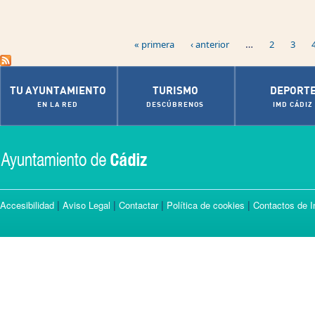
Páginas
…
« primera
‹ anterior
2
3
TU AYUNTAMIENTO
TURISMO
DEPORT
EN LA RED
DESCÚBRENOS
IMD CÁDIZ
|
|
|
|
Accesibilidad
Aviso Legal
Contactar
Política de cookies
Contactos de I