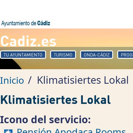
Pasar al contenido principal
Cadiz.es
TU AYUNTAMIENTO
TURISMO
ONDA-CÁDIZ
PROG
/
Klimatisiertes Lokal
Inicio
Klimatisiertes Lokal
Icono del servicio:
Pensión Apodaca Rooms