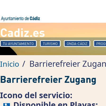
Pasar al contenido principal
Cadiz.es
TU AYUNTAMIENTO
TURISMO
ONDA-CÁDIZ
PROG
/
Barrierefreier Zuga
Inicio
Barrierefreier Zugang
Icono del servicio:
Disponible en Playas: