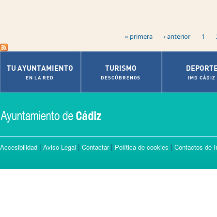
Páginas
« primera
‹ anterior
1
TU AYUNTAMIENTO
TURISMO
DEPORT
EN LA RED
DESCÚBRENOS
IMD CÁDIZ
|
|
|
|
Accesibilidad
Aviso Legal
Contactar
Política de cookies
Contactos de I