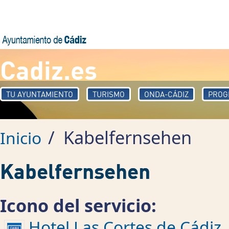
Pasar al contenido principal
Cadiz.es
TU AYUNTAMIENTO
TURISMO
ONDA-CÁDIZ
PROG
/
Kabelfernsehen
Inicio
Kabelfernsehen
Icono del servicio:
Hotel Las Cortes de Cádiz