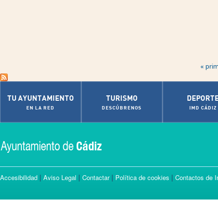
Páginas
« pri
TU AYUNTAMIENTO
TURISMO
DEPORT
EN LA RED
DESCÚBRENOS
IMD CÁDIZ
|
|
|
|
Accesibilidad
Aviso Legal
Contactar
Política de cookies
Contactos de I