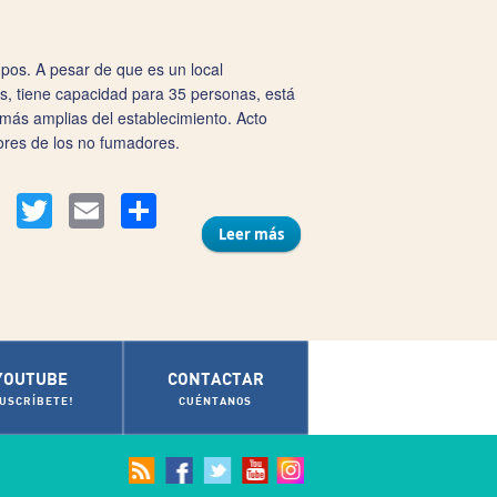
pos. A pesar de que es un local
s, tiene capacidad para 35 personas, está
 más amplias del establecimiento. Acto
ores de los no fumadores.
Compartir
Facebook
Twitter
Email
Leer más
sobre Arsenio Manila
Multibar
YOUTUBE
CONTACTAR
SUSCRÍBETE!
CUÉNTANOS