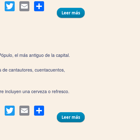
Compartir
Facebook
Twitter
Email
Leer más
sobre Peña Flamenca "La
Perla de Cádiz"
ópulo, el más antiguo de la capital.
es de cantautores, cuentacuentos,
re incluyen una cerveza o refresco.
Compartir
Facebook
Twitter
Email
Leer más
sobre Café Teatro Pay Pay