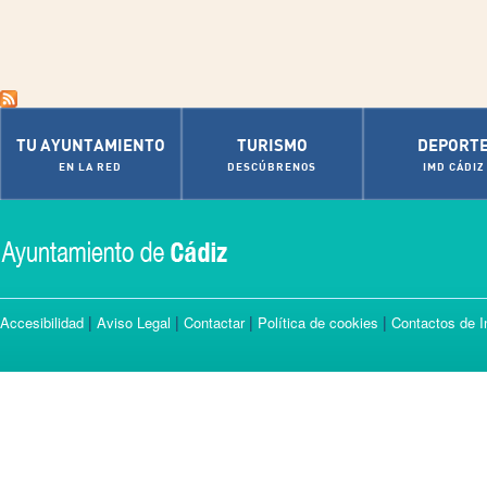
TU AYUNTAMIENTO
TURISMO
DEPORT
EN LA RED
DESCÚBRENOS
IMD CÁDIZ
|
|
|
|
Accesibilidad
Aviso Legal
Contactar
Política de cookies
Contactos de I