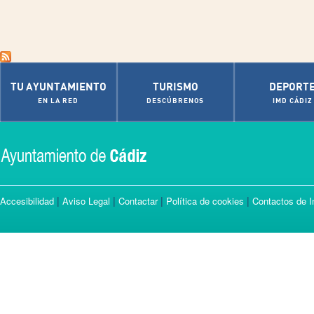
TU AYUNTAMIENTO
TURISMO
DEPORT
EN LA RED
DESCÚBRENOS
IMD CÁDIZ
|
|
|
|
Accesibilidad
Aviso Legal
Contactar
Política de cookies
Contactos de I