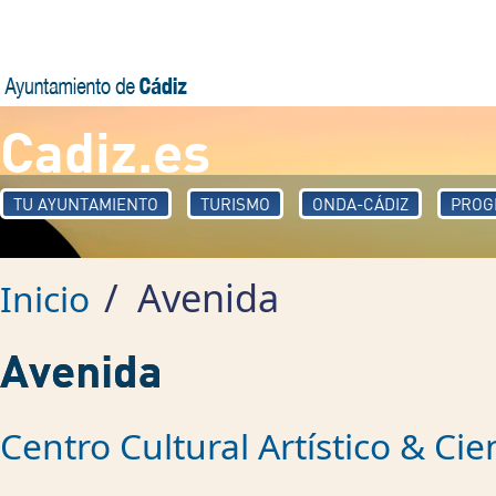
Pasar al contenido principal
Cadiz.es
TU AYUNTAMIENTO
TURISMO
ONDA-CÁDIZ
PROG
/
Avenida
Inicio
Avenida
Centro Cultural Artístico & Cie