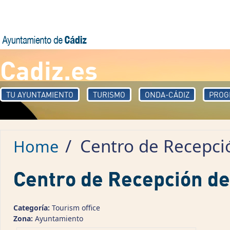
Skip to main content
Cadiz.es
TU AYUNTAMIENTO
TURISMO
ONDA-CÁDIZ
PROG
/
Centro de Recepció
Home
Centro de Recepción de
Categoría:
Tourism office
Zona:
Ayuntamiento