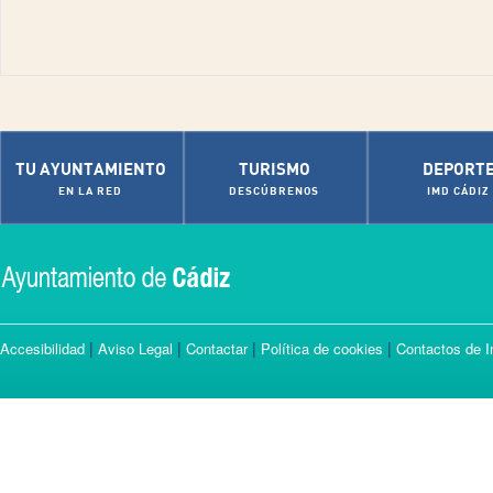
TU AYUNTAMIENTO
TURISMO
DEPORT
EN LA RED
DESCÚBRENOS
IMD CÁDIZ
|
|
|
|
Accesibilidad
Aviso Legal
Contactar
Política de cookies
Contactos de I