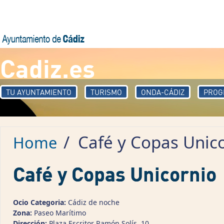
Skip to main content
Cadiz.es
TU AYUNTAMIENTO
TURISMO
ONDA-CÁDIZ
PROG
/
Café y Copas Unic
Home
Café y Copas Unicornio
Ocio Categoria:
Cádiz de noche
Zona:
Paseo Marítimo
Dirección:
Plaza Escritor Ramón Solís, 10