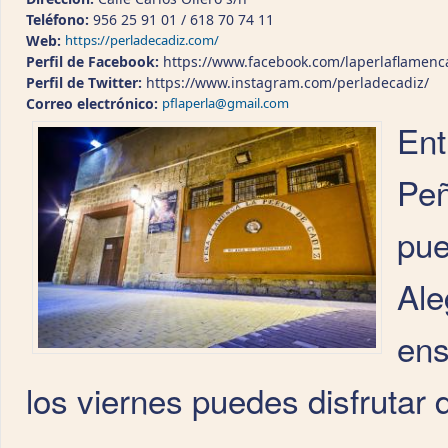
Teléfono:
956 25 91 01 / 618 70 74 11
Web:
https://perladecadiz.com/
Perfil de Facebook:
https://www.facebook.com/laperlaflamenc
Perfil de Twitter:
https://www.instagram.com/perladecadiz/
Correo electrónico:
pflaperla@gmail.com
Ent
Peñ
pue
Ale
ens
los viernes puedes disfrutar