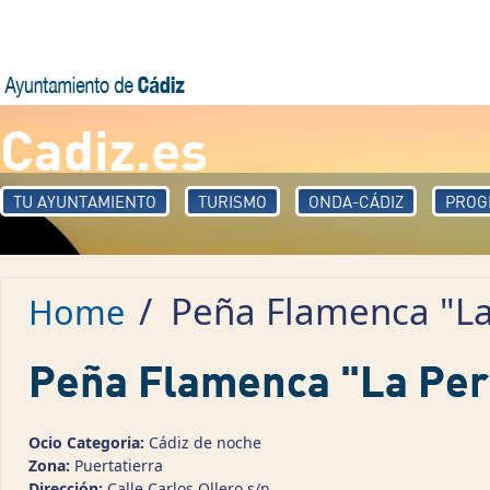
Skip to main content
Cadiz.es
TU AYUNTAMIENTO
TURISMO
ONDA-CÁDIZ
PROG
/
Peña Flamenca "La 
Home
Peña Flamenca "La Perl
Ocio Categoria:
Cádiz de noche
Zona:
Puertatierra
Dirección:
Calle Carlos Ollero s/n