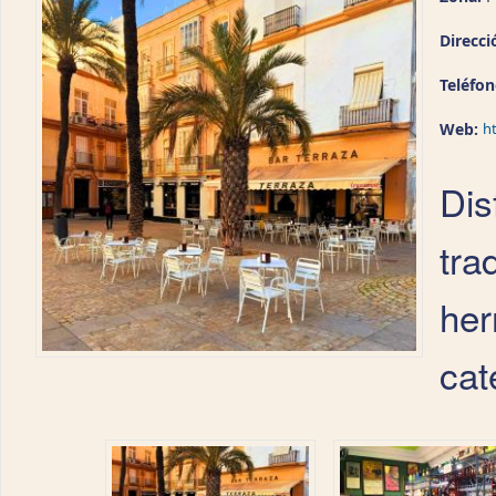
Direcci
Teléfo
Web:
h
Dis
tra
her
cat