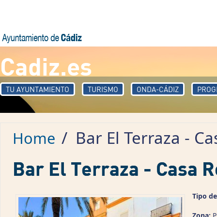
Skip to main content
Cadiz.es
TU AYUNTAMIENTO
TURISMO
ONDA-CÁDIZ
PROG
/
Bar El Terraza - C
Home
Bar El Terraza - Casa 
Tipo de
Zona:
P