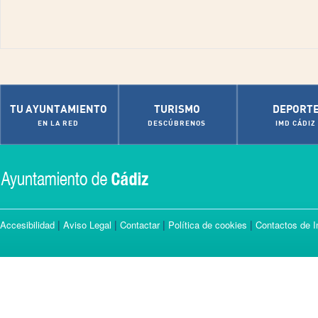
TU AYUNTAMIENTO
TURISMO
DEPORT
EN LA RED
DESCÚBRENOS
IMD CÁDIZ
|
|
|
|
Accesibilidad
Aviso Legal
Contactar
Política de cookies
Contactos de I