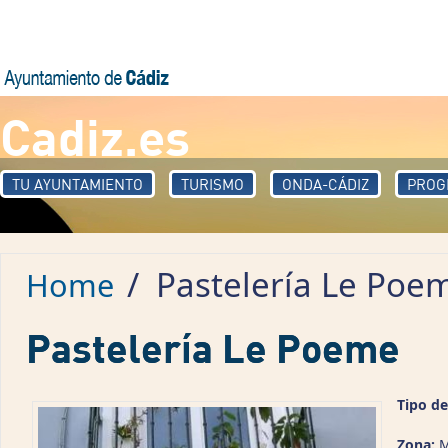
Skip to main content
Cadiz.es
TU AYUNTAMIENTO
TURISMO
ONDA-CÁDIZ
PROG
/
Pastelería Le Poe
Home
Pastelería Le Poeme
Tipo de
Zona:
M