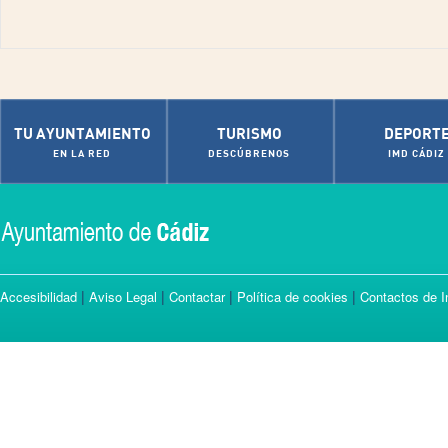
TU AYUNTAMIENTO
TURISMO
DEPORT
EN LA RED
DESCÚBRENOS
IMD CÁDIZ
|
|
|
|
Accesibilidad
Aviso Legal
Contactar
Política de cookies
Contactos de I