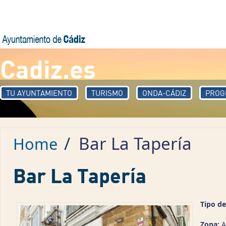
Skip to main content
Cadiz.es
TU AYUNTAMIENTO
TURISMO
ONDA-CÁDIZ
PROG
/
Bar La Tapería
Home
Bar La Tapería
Tipo de
Zona:
A