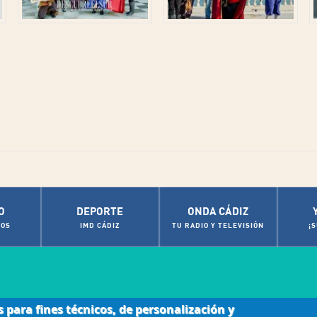
O
DEPORTE
ONDA CÁDIZ
OS
IMD CÁDIZ
TU RADIO Y TELEVISIÓN
¡
s para fines técnicos, de personalización y