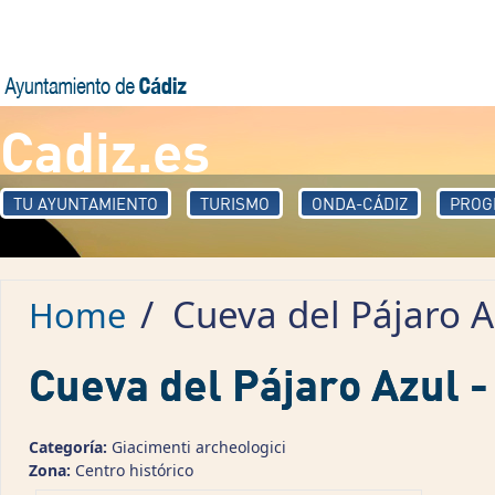
Skip to main content
Cadiz.es
TU AYUNTAMIENTO
TURISMO
ONDA-CÁDIZ
PROG
/
Cueva del Pájaro A
Home
Cueva del Pájaro Azul -
Categoría:
Giacimenti archeologici
Zona:
Centro histórico