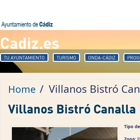
Skip to main content
Cadiz.es
TU AYUNTAMIENTO
TURISMO
ONDA-CÁDIZ
PROG
/
Villanos Bistró Can
Home
Villanos Bistró Canalla
Tipo de
Zona:
P