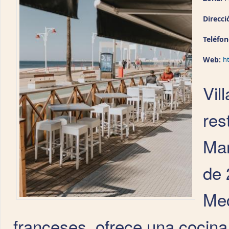
Direcci
Teléfo
Web:
h
Vil
res
Mar
de 
Med
franceses, ofrece una cocina 