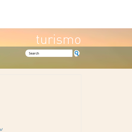
turismo
Search form
o/