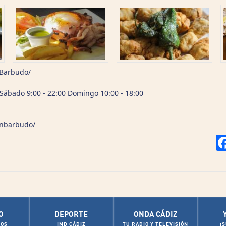
nBarbudo/
y Sábado 9:00 - 22:00 Domingo 10:00 - 18:00
onbarbudo/
O
DEPORTE
ONDA CÁDIZ
OS
IMD CÁDIZ
TU RADIO Y TELEVISIÓN
¡