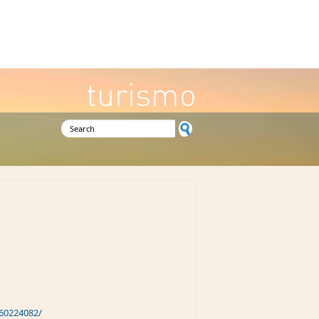
turismo
Search form
760224082/