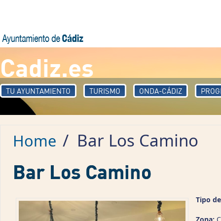
Skip to main content
Cadiz.es
TU AYUNTAMIENTO
TURISMO
ONDA-CÁDIZ
PROG
/
Bar Los Camino
Home
Bar Los Camino
Tipo de
Zona:
C