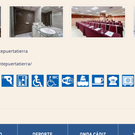
epuertatierra
tepuertatierra/
O
DEPORTE
ONDA CÁDIZ