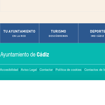
TU AYUNTAMIENTO
TURISMO
DEPORT
EN LA RED
DESCÚBRENOS
IMD CÁDIZ
|
|
|
|
Accesibilidad
Aviso Legal
Contactar
Política de cookies
Contactos de I