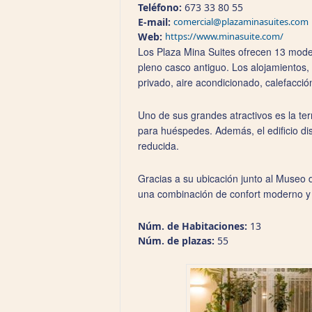
Teléfono:
673 33 80 55
E-mail:
comercial@plazaminasuites.com
Web:
https://www.minasuite.com/
Los Plaza Mina Suites ofrecen 13 moder
pleno casco antiguo. Los alojamientos, 
privado, aire acondicionado, calefacció
Uno de sus grandes atractivos es la ter
para huéspedes. Además, el edificio di
reducida.
Gracias a su ubicación junto al Museo d
una combinación de confort moderno y e
Núm. de Habitaciones:
13
Núm. de plazas:
55