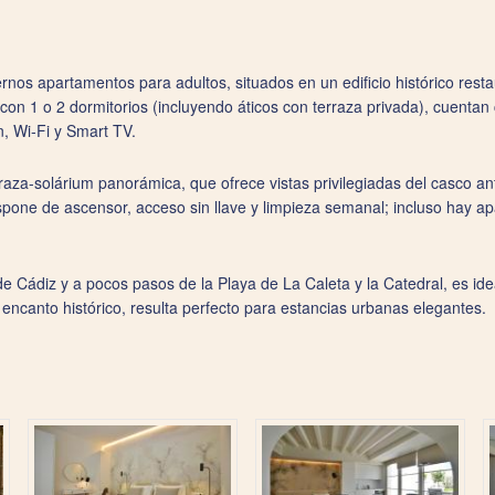
nos apartamentos para adultos, situados en un edificio histórico resta
con 1 o 2 dormitorios (incluyendo áticos con terraza privada), cuentan
n, Wi‑Fi y Smart TV.
raza-solárium panorámica, que ofrece vistas privilegiadas del casco an
spone de ascensor, acceso sin llave y limpieza semanal; incluso hay 
e Cádiz y a pocos pasos de la Playa de La Caleta y la Catedral, es ide
ncanto histórico, resulta perfecto para estancias urbanas elegantes.