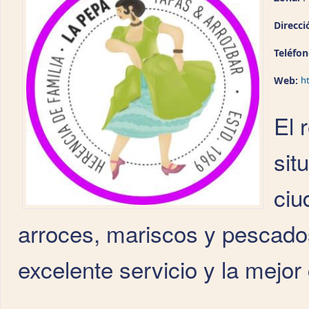
Direcci
Teléfo
Web:
h
El 
sit
ciu
arroces, mariscos y pescados
excelente servicio y la mejor