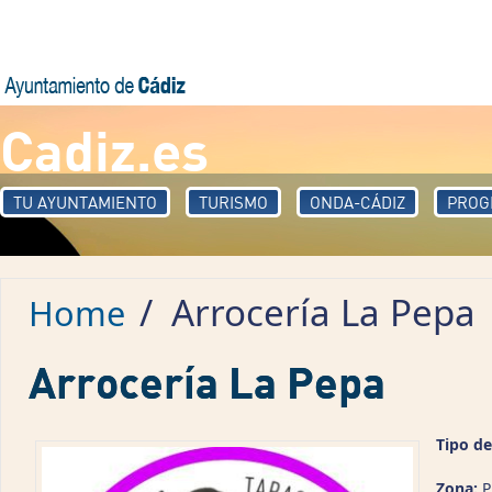
Skip to main content
Cadiz.es
TU AYUNTAMIENTO
TURISMO
ONDA-CÁDIZ
PROG
/
Arrocería La Pepa
Home
Arrocería La Pepa
Tipo de
Zona:
P