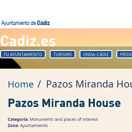
Skip to main content
Cadiz.es
TU AYUNTAMIENTO
TURISMO
ONDA-CÁDIZ
PROG
/
Pazos Miranda Ho
Home
Pazos Miranda House
Categoría:
Monuments and places of interest
Zona:
Ayuntamiento