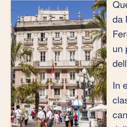
Que
da 
Fer
un 
del
In 
cla
can