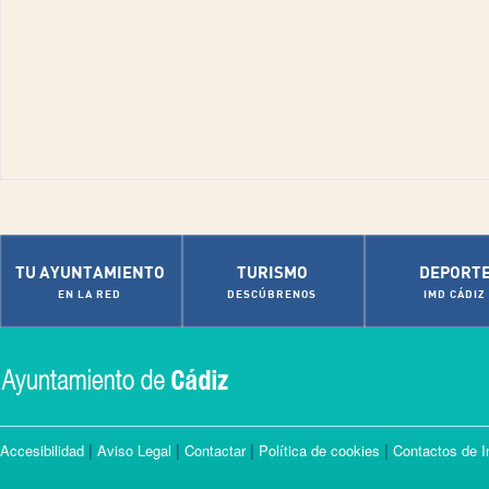
TU AYUNTAMIENTO
TURISMO
DEPORT
EN LA RED
DESCÚBRENOS
IMD CÁDIZ
|
|
|
|
Accesibilidad
Aviso Legal
Contactar
Política de cookies
Contactos de I