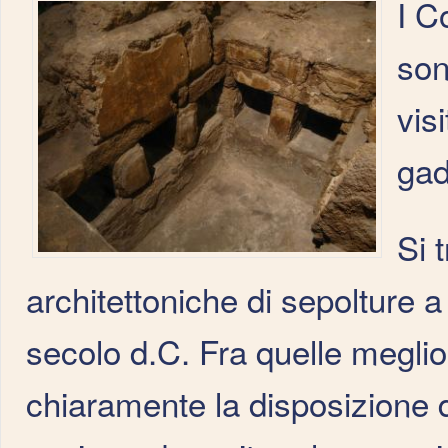
I C
son
vis
gad
Si t
architettoniche di sepolture 
secolo d.C. Fra quelle megli
chiaramente la disposizione d