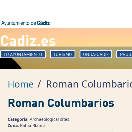
Skip to main content
Cadiz.es
TU AYUNTAMIENTO
TURISMO
ONDA-CÁDIZ
PROG
/
Roman Columbari
Home
Roman Columbarios
Categoría:
Archaeological sites
Zona:
Bahía Blanca