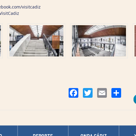
cebook.com/visitcadiz
VisitCadiz
Co
Facebook
Twitter
Email
O
DEPORTE
ONDA CÁDIZ