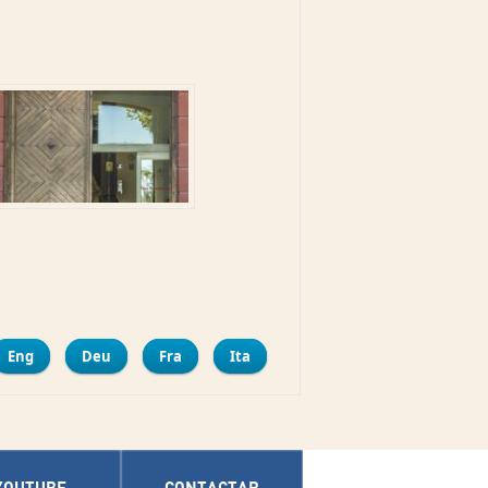
mpartir
Eng
Deu
Fra
Ita
YOUTUBE
CONTACTAR