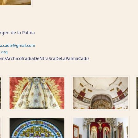
Virgen de la Palma
a.cadiz@gmail.com
.org
om/ArchicofradiaDeNtraSraDeLaPalmaCadiz