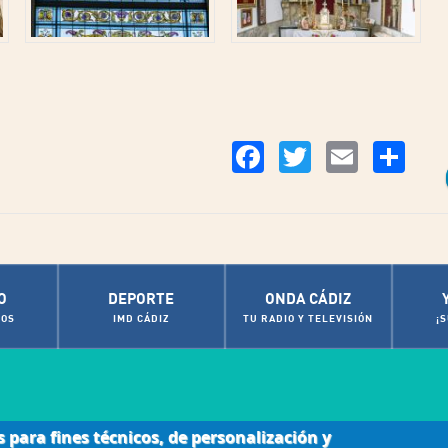
Co
Facebook
Twitter
Email
O
DEPORTE
ONDA CÁDIZ
OS
IMD CÁDIZ
TU RADIO Y TELEVISIÓN
¡
s para fines técnicos, de personalización y