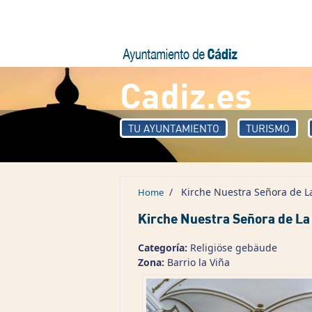
Skip to main content
Cadiz.es
TU AYUNTAMIENTO
TURISMO
/
Kirche Nuestra Señora de L
Home
Kirche Nuestra Señora de L
Categoría:
Religiöse gebäude
Zona:
Barrio la Viña