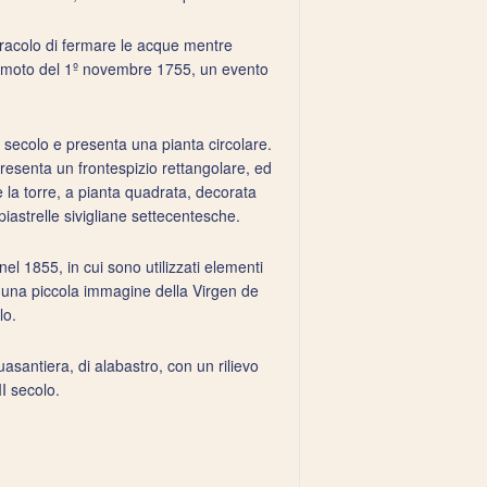
miracolo di fermare le acque mentre
remoto del 1º novembre 1755, un evento
III secolo e presenta una pianta circolare.
presenta un frontespizio rettangolare, ed
e la torre, a pianta quadrata, decorata
iastrelle sivigliane settecentesche.
nel 1855, in cui sono utilizzati elementi
e una piccola immagine della Virgen de
lo.
uasantiera, di alabastro, con un rilievo
II secolo.