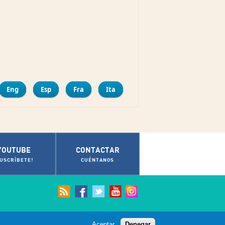
mpartir
Eng
Esp
Fra
Ita
YOUTUBE
CONTACTAR
SUSCRÍBETE!
CUÉNTANOS
Aceptar
Denegar