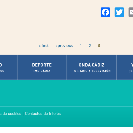
Facebook
Twit
3
« first
‹ previous
1
2
O
DEPORTE
ONDA CÁDIZ
OS
IMD CÁDIZ
TU RADIO Y TELEVISIÓN
¡
|
ca de cookies
Contactos de Interés