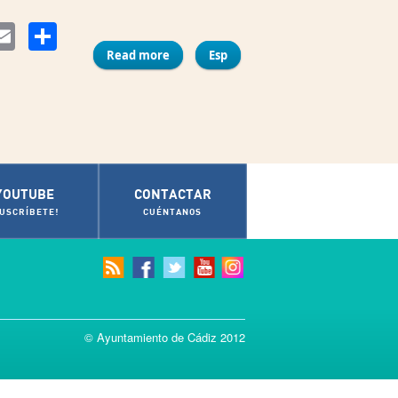
Compartir
ter
Email
Read more
about Hotel Convento Ntra. Sra. del
Esp
Rosario y Sto. Domingo
YOUTUBE
CONTACTAR
SUSCRÍBETE!
CUÉNTANOS
© Ayuntamiento de Cádiz 2012