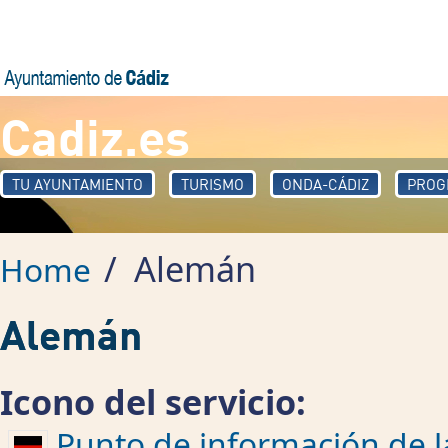
Skip to main content
Cadiz.es
TU AYUNTAMIENTO
TURISMO
ONDA-CÁDIZ
PROG
/
Alemán
Home
Alemán
Icono del servicio:
Punto de información de la