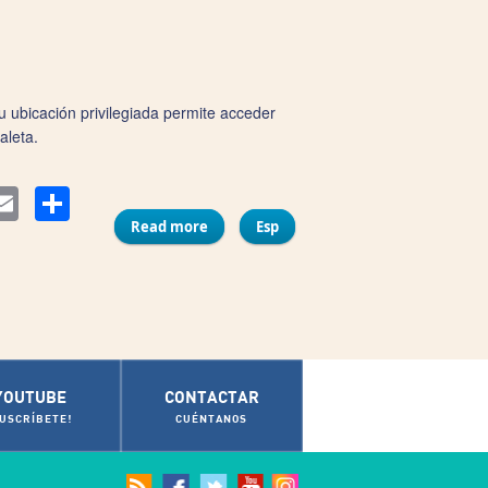
u ubicación privilegiada permite acceder
aleta.
Compartir
ter
Email
Read more
about Hotel Patagonia Sur
Esp
YOUTUBE
CONTACTAR
SUSCRÍBETE!
CUÉNTANOS