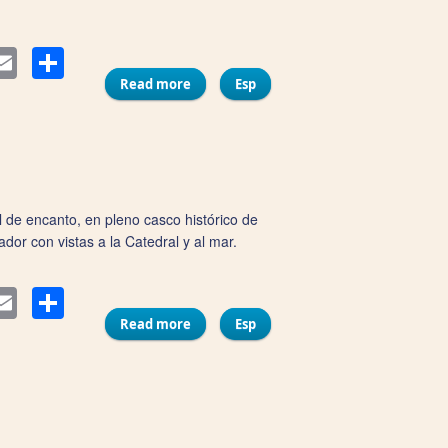
Compartir
ter
Email
Read more
about Hotel Bypillow La Sal
Esp
 de encanto, en pleno casco histórico de
dor con vistas a la Catedral y al mar.
Compartir
ter
Email
Read more
about Hotel Casual con Duende Cádiz
Esp