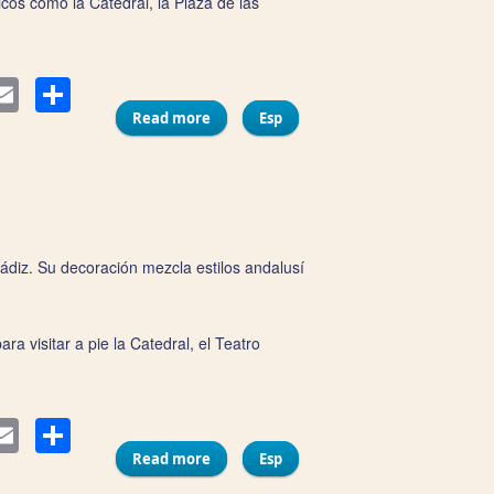
icos como la Catedral, la Plaza de las
Compartir
ter
Email
Read more
about Hotel Soho Boutique Columela
Esp
ádiz. Su decoración mezcla estilos andalusí
a visitar a pie la Catedral, el Teatro
Compartir
ter
Email
Read more
about Hotel Argantonio
Esp