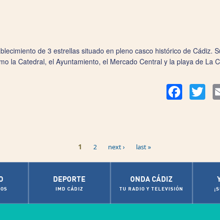
lecimiento de 3 estrellas situado en pleno casco histórico de Cádiz. S
mo la Catedral, el Ayuntamiento, el Mercado Central y la playa de La C
Facebook
Twit
1
2
next ›
last »
O
DEPORTE
ONDA CÁDIZ
OS
IMD CÁDIZ
TU RADIO Y TELEVISIÓN
¡