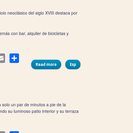
cio neoclásico del siglo XVIII destaca por
más con bar, alquiler de bicicletas y
Compartir
ter
Email
Read more
about Hotel Casa de las Cuatro Torres
Esp
a solo un par de minutos a pie de la
o su luminoso patio interior y su terraza