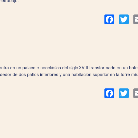
letrabajo.
Facebook
Twit
tra en un palacete neoclásico del siglo XVIII transformado en un hotel
edor de dos patios interiores y una habitación superior en la torre mira
Facebook
Twit