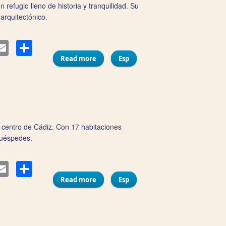
refugio lleno de historia y tranquilidad. Su
arquitectónico.
Compartir
ter
Email
Read more
about Hotel Boutique Convento Cádiz
Esp
l centro de Cádiz. Con 17 habitaciones
huéspedes.
Compartir
ter
Email
Read more
about Hotel Dormos
Esp