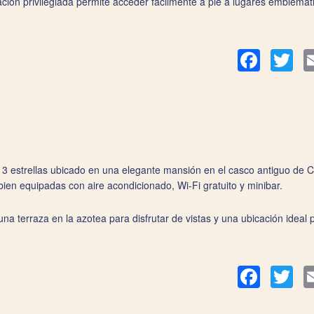
ación privilegiada permite acceder fácilmente a pie a lugares emblemát
Facebook
Twit
e 3 estrellas ubicado en una elegante mansión en el casco antiguo de C
 bien equipadas con aire acondicionado, Wi-Fi gratuito y minibar.
 terraza en la azotea para disfrutar de vistas y una ubicación ideal par
Facebook
Twit