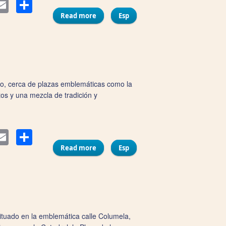
Compartir
ter
Email
Read more
about Hotel La Caleta QE
Esp
ico, cerca de plazas emblemáticas como la
tos y una mezcla de tradición y
Compartir
ter
Email
Read more
about Hotel Soho Boutique Cádiz
Esp
ituado en la emblemática calle Columela,