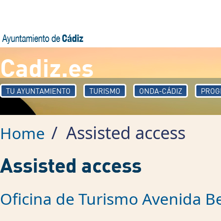
Skip to main content
Cadiz.es
TU AYUNTAMIENTO
TURISMO
ONDA-CÁDIZ
PROG
/
Assisted access
Home
Assisted access
Oficina de Turismo Avenida B