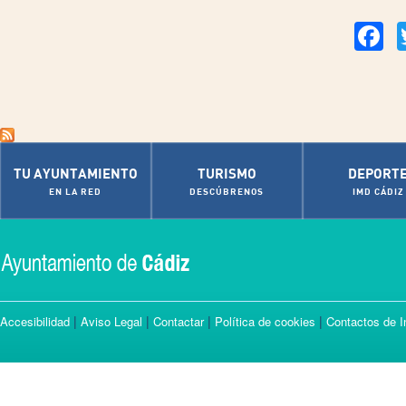
Fac
TU AYUNTAMIENTO
TURISMO
DEPORT
EN LA RED
DESCÚBRENOS
IMD CÁDIZ
|
|
|
|
Accesibilidad
Aviso Legal
Contactar
Política de cookies
Contactos de I