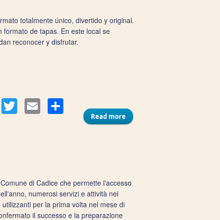
ato totalmente único, divertido y original.
 formato de tapas. En este local se
an reconocer y disfrutar.
Compartir
acebook
Twitter
Email
Read more
about Bar La Tapería
el Comune di Cadice che permette l'accesso
 dell'anno, numerosi servizi e attività nei
utilizzanti per la prima volta nel mese di
onfermato il successo e la preparazione