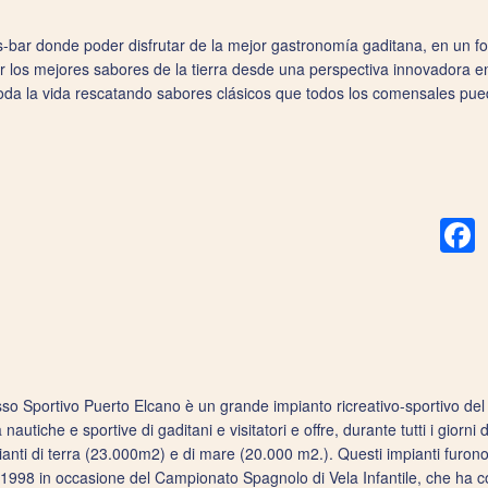
-bar donde poder disfrutar de la mejor gastronomía gaditana, en un form
los mejores sabores de la tierra desde una perspectiva innovadora en
toda la vida rescatando sabores clásicos que todos los comensales pued
F
sso Sportivo Puerto Elcano è un grande impianto ricreativo-sportivo d
tà nautiche e sportive di gaditani e visitatori e offre, durante tutti i giorni
ianti di terra (23.000m2) e di mare (20.000 m2.). Questi impianti furono 
 1998 in occasione del Campionato Spagnolo di Vela Infantile, che ha c