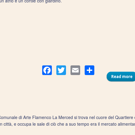
n atrio e un cortile con giardino.
Compart
Facebook
Twitter
Email
Read more
a
Comunale di Arte Flamenco La Merced si trova nel cuore del Quartiere 
n città, e occupa le sale di ciò che a suo tempo era il mercato alimenta