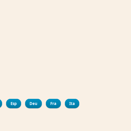
ir
bout La Merced Art of Flamenco Municipal Centre
Esp
Deu
Fra
Ita