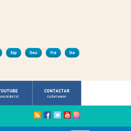
ir
bout Elcano Sailing Centre
Esp
Deu
Fra
Ita
YOUTUBE
CONTACTAR
SUSCRÍBETE!
CUÉNTANOS