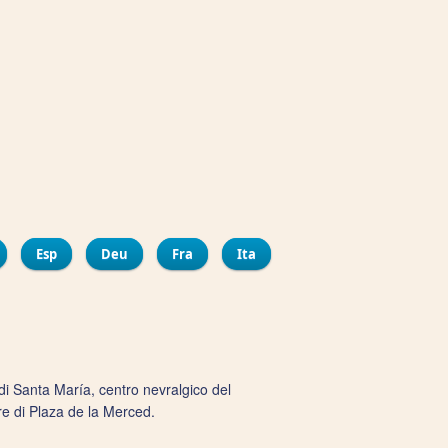
ir
bout Contemporary Design Area (ECCO)
Esp
Deu
Fra
Ita
di Santa María, centro nevralgico del
re di Plaza de la Merced.