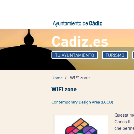
Skip to main content
Cadiz.es
TU AYUNTAMIENTO
TURISMO
/
WIFI zone
Home
WIFI zone
Contemporary Design Area (ECCO)
Questa mod
Carlos III
che permet