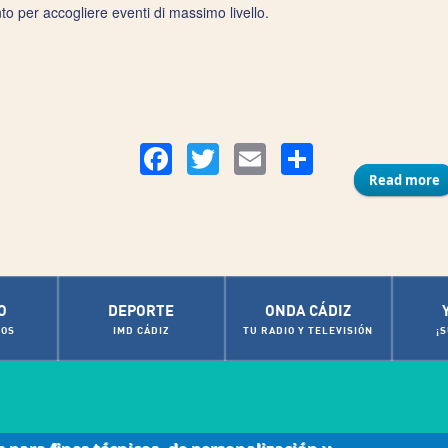
nto per accogliere eventi di massimo livello.
Compart
Facebook
Twitter
Email
Read more
a
O
DEPORTE
ONDA CÁDIZ
OS
IMD CÁDIZ
TU RADIO Y TELEVISIÓN
¡