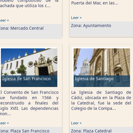
modelo compositivo de la
Puerta del Mar, en las...
fachada que utiliza los c...
Leer +
eer +
Zona:
Ayuntamiento
Zona:
Mercado Central
Iglesia de San Francisco
Iglesia de Santiago
El Convento de San Francisco
La Iglesia de Santiago de
fue fundado en 1566 y
Cádiz, ubicada en la Plaza de
reconstruido a finales del
la Catedral, fue la sede del
siglo XVII. Las dependencias
Colegio de la Compa...
mon...
eer +
Leer +
Zona:
Plaza San Francisco
Zona:
Plaza Catedral