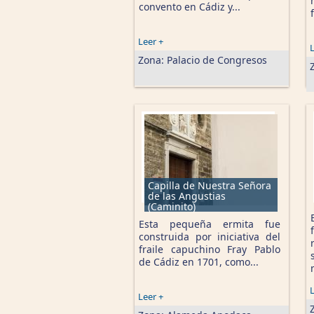
convento en Cádiz y...
Leer +
L
Zona:
Palacio de Congresos
Capilla de Nuestra Señora
de las Angustias
(Caminito)
Esta pequeña ermita fue
construida por iniciativa del
fraile capuchino Fray Pablo
de Cádiz en 1701, como...
L
Leer +