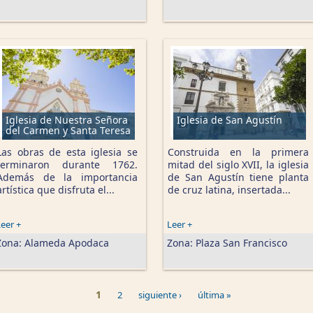
Iglesia de Nuestra Señora
Iglesia de San Agustín
del Carmen y Santa Teresa
Las obras de esta iglesia se
Construida en la primera
terminaron durante 1762.
mitad del siglo XVII, la iglesia
Además de la importancia
de San Agustín tiene planta
artística que disfruta el...
de cruz latina, insertada...
eer +
Leer +
Zona:
Alameda Apodaca
Zona:
Plaza San Francisco
1
2
siguiente ›
última »