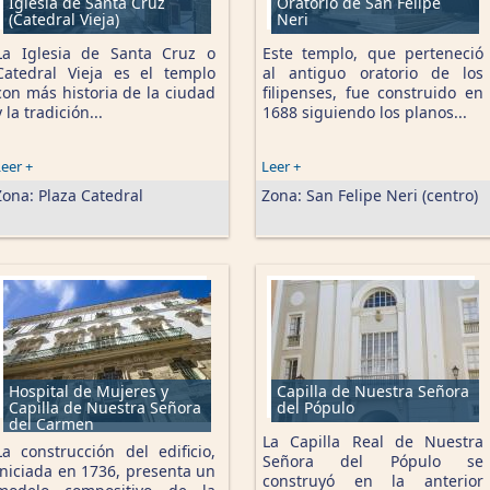
Iglesia de Santa Cruz
Oratorio de San Felipe
(Catedral Vieja)
Neri
La Iglesia de Santa Cruz o
Este templo, que perteneció
Catedral Vieja es el templo
al antiguo oratorio de los
con más historia de la ciudad
filipenses, fue construido en
y la tradición...
1688 siguiendo los planos...
eer +
Leer +
Zona:
Plaza Catedral
Zona:
San Felipe Neri (centro)
Hospital de Mujeres y
Capilla de Nuestra Señora
Capilla de Nuestra Señora
del Pópulo
del Carmen
La Capilla Real de Nuestra
La construcción del edificio,
Señora del Pópulo se
iniciada en 1736, presenta un
construyó en la anterior