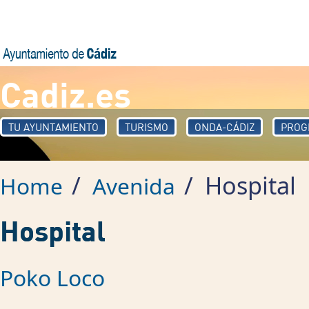
Skip to main content
Cadiz.es
TU AYUNTAMIENTO
TURISMO
ONDA-CÁDIZ
PROG
/
/
Hospital
Home
Avenida
Hospital
Poko Loco