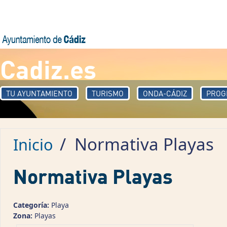
Pasar al contenido principal
Cadiz.es
TU AYUNTAMIENTO
TURISMO
ONDA-CÁDIZ
PROG
/
Normativa Playas
Inicio
Normativa Playas
Categoría:
Playa
Zona:
Playas