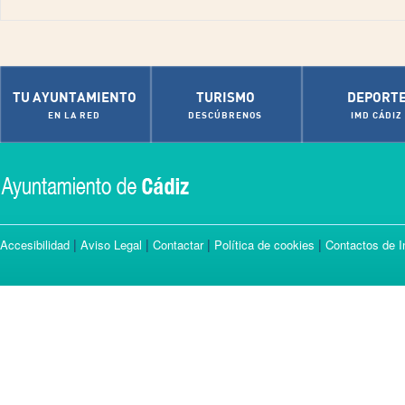
TU AYUNTAMIENTO
TURISMO
DEPORT
EN LA RED
DESCÚBRENOS
IMD CÁDIZ
|
|
|
|
Accesibilidad
Aviso Legal
Contactar
Política de cookies
Contactos de I