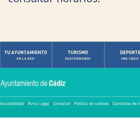
TU AYUNTAMIENTO
TURISMO
DEPORT
EN LA RED
DESCÚBRENOS
IMD CÁDIZ
|
|
|
|
Accesibilidad
Aviso Legal
Contactar
Política de cookies
Contactos de I