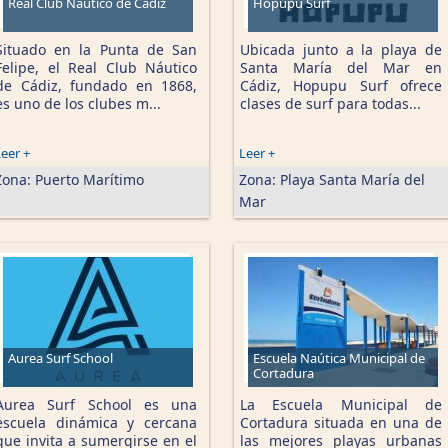
Real Club Naútico de Cádiz
Hopupu Surf
Situado en la Punta de San
Ubicada junto a la playa de
Felipe, el Real Club Náutico
Santa María del Mar en
de Cádiz, fundado en 1868,
Cádiz, Hopupu Surf ofrece
es uno de los clubes m...
clases de surf para todas...
eer +
Leer +
Zona:
Puerto Marítimo
Zona:
Playa Santa María del
Mar
Aurea Surf School
Escuela Naútica Municipal de
Cortadura
Aurea Surf School es una
La Escuela Municipal de
escuela dinámica y cercana
Cortadura situada en una de
que invita a sumergirse en el
las mejores playas urbanas