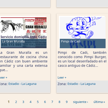
La Gran Muralla
Pimpi de Cadi
La Gran Muralla es un
Pimpi de Cadi, también
restaurante de cocina china
conocido como Pimpi Burger,
en Cádiz con buen ambiente
es un local desenfadado en el
familiar y una carta extensa
casco antiguo de Cádiz...
que...
eer +
Leer +
Zona:
Estadio - La Laguna
Zona:
Estadio - La Laguna
1
2
3
4
5
6
7
8
9
siguiente ›
última »