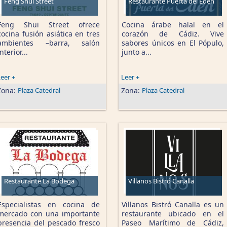
Feng Shui Street
Restaurante Puerta del Edén
Feng Shui Street ofrece
Cocina árabe halal en el
cocina fusión asiática en tres
corazón de Cádiz. Vive
ambientes –barra, salón
sabores únicos en El Pópulo,
interior...
junto a...
eer +
Leer +
Zona:
Plaza Catedral
Zona:
Plaza Catedral
Restaurante La Bodega
Villanos Bistró Canalla
Especialistas en cocina de
Villanos Bistró Canalla es un
mercado con una importante
restaurante ubicado en el
presencia del pescado fresco
Paseo Marítimo de Cádiz,