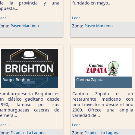
de la provincia y una
fundado en mayo...
apuesta...
eer +
Leer +
Zona:
Paseo Marítimo
Zona:
Paseo Marítimo
Burger Brighton
Cantina Zapata
Hamburguesería Brighton es
Cantina Zapata es un
un clásico gaditano desde
restaurante mexicano con
1990, famoso por sus
una trayectoria desde el año
hamburguesas caseras de
2000. Ofrece una amplia
ternera...
variedad de...
eer +
Leer +
Zona:
Estadio - La Laguna
Zona:
Estadio - La Laguna